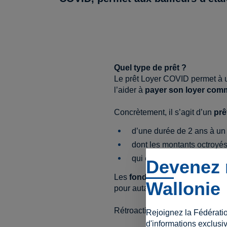
Quel type de prêt ?
Le prêt Loyer COVID permet à u
l’aider à
payer son loyer comm
Concrètement, il s’agit d’un
prê
d’une durée de 2 ans à un
dont les montants octroyé
qui est accompagné d’une
Devenez 
Les
fonds sont versés directe
Wallonie
pour autant que le bailleur re
Rétroactivité possible à avril 2
Rejoignez la Fédérati
d'informations exclusiv