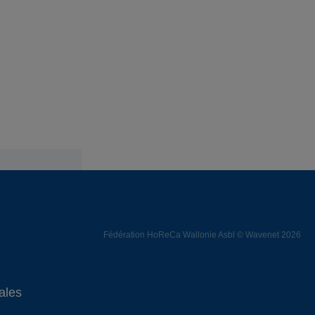
Fédération HoReCa Wallonie Asbl © Wavenet 2026
ales