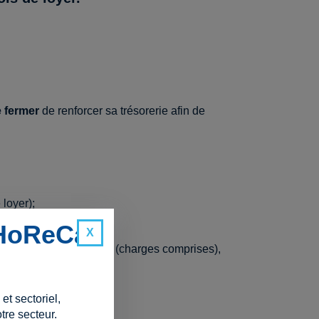
e fermer
de renforcer sa trésorerie afin de
loyer);
 HoReCa
,3 ou 4 mois de loyer
(charges comprises),
t sectoriel,
tre secteur.