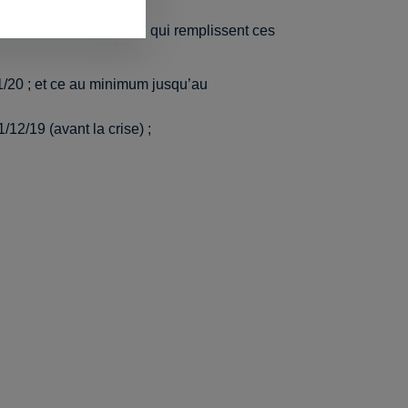
é en Région wallonne
, qui remplissent ces
1/20 ; et ce au minimum jusqu’au
/12/19 (avant la crise) ;