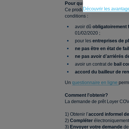
Pour qui?
Découvrir les avantag
Ce produit s’adresse aux
indép
conditions :
avoir dû
obligatoirement 
01/02/2020 ;
pour les
entreprises de pl
ne pas être en état de fail
ne pas avoir d’arriérés d
avoir un contrat de
bail co
accord du bailleur de re
Un
questionnaire en ligne
perme
Comment l'obtenir?
La demande de prêt Loyer COV
1) Obtenir l’
accord informel de 
2)
Compléter
électroniquement
3)
Envoyer votre demande
de 