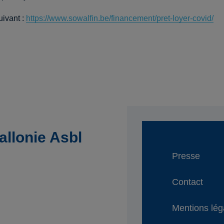
uivant :
https://www.sowalfin.be/financement/pret-loyer-covid/
llonie Asbl
Presse
Contact
Mentions lég