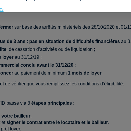
es
endants et PME, locataires d’un immeuble commercial situ
fermer
sur base des arrêtés ministériels des 28/10/2020 et 01/1
us de 3 ans : pas en situation de difficultés financières
au 31
lite
, de cessation d’activités ou de liquidation ;
e loyer
au 31/12/19 ;
mmercial conclu avant le 31/12/20
;
noncer
au paiement de minimum
1 mois de loyer
.
t de vérifier que vous remplissez les conditions d’éligibilité.
ID passe via 3
étapes principales
:
votre bailleur
.
 et
signer le contrat
entre le locataire et le bailleur.
prêt loyer.