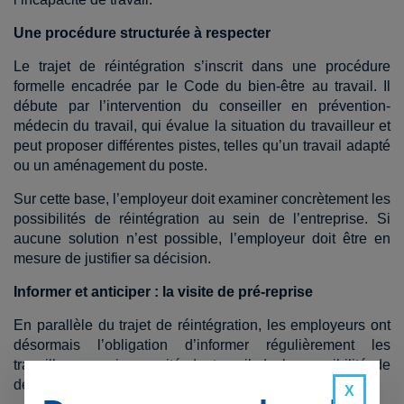
Une procédure structurée à respecter
Le trajet de réintégration s’inscrit dans une procédure
formelle encadrée par le Code du bien-être au travail. Il
débute par l’intervention du conseiller en prévention-
médecin du travail, qui évalue la situation du travailleur et
peut proposer différentes pistes, telles qu’un travail adapté
ou un aménagement du poste.
Sur cette base, l’employeur doit examiner concrètement les
possibilités de réintégration au sein de l’entreprise. Si
aucune solution n’est possible, l’employeur doit être en
mesure de justifier sa décision.
Informer et anticiper : la visite de pré-reprise
En parallèle du trajet de réintégration, les employeurs ont
désormais l’obligation d’informer régulièrement les
travailleurs en incapacité de travail de la possibilité de
demander une visite de pré-reprise.