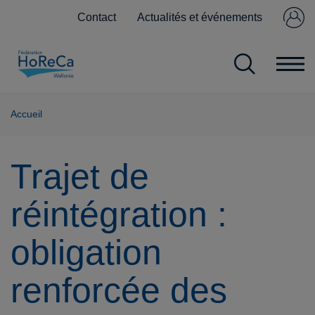
Contact
Actualités et événements
Se connecter
Pas encore
membre ?
Accueil
Trajet de
réintégration :
obligation
renforcée des