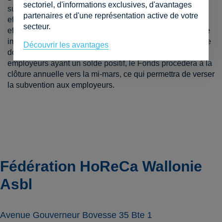
sectoriel, d'informations exclusives, d'avantages
subvention auront été définitivement traitées, le Fonds
partenaires et d'une représentation active de votre
effectuera les calculs définitifs et entamera la répartition
secteur.
effective de la subvention. Les employeurs ayant un solde
impayé recevront automatiquement un nouveau décompte
Découvrir les avantages
dont le montant octroyé aura été déduit. Pour les
employeurs ayant un solde positif, le Fonds procédera à la
clôture annuelle vers la mi-mars, ce qui permettra de verser
la subvention aux employeurs.
Fédération HoReCa Wallonie
Asbl
Avenue Gouverneur Bovesse 35 Bte 1