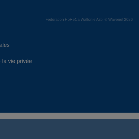
Fédération HoReCa Wallonie Asbl © Wavenet 2026
ales
 la vie privée