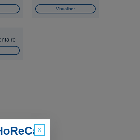
Visualiser
entaire
 HoReCa