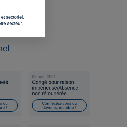
t sectoriel,
tre secteur.
nel
03 août 2021
neté
Congé pour raison
impérieuse/Absence
non rémunérée
s ou
Connectez-vous ou
re !
devenez membre !