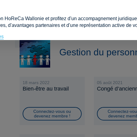
Connectez-vous ou
devenez membre !
on HoReCa Wallonie et profitez d'un accompagnement juridique e
es, d'avantages partenaires et d'une représentation active de vo
es
Gestion du person
18 mars 2022
05 août 2021
Bien-être au travail
Congé d’ancien
Connectez-vous ou
Connectez-vou
devenez membre !
devenez memb