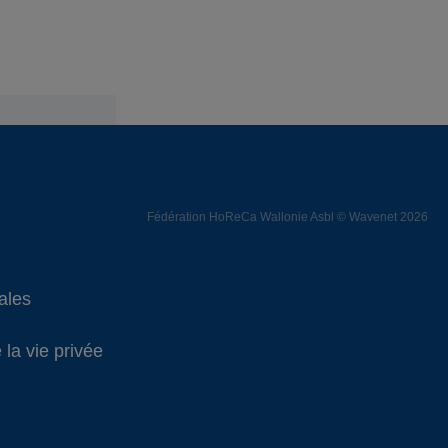
Fédération HoReCa Wallonie Asbl © Wavenet 2026
ales
 la vie privée