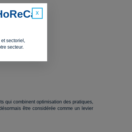
 HoReCa
t sectoriel,
tre secteur.
 inutiles.
s qui combinent optimisation des pratiques,
it désormais être considérée comme un levier