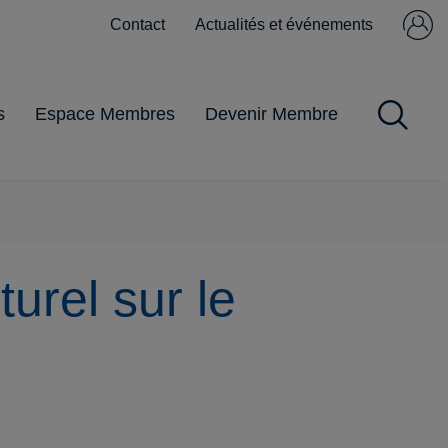
Contact
Actualités et événements
Se connecter
Pas encore
membre ?
s
Espace Membres
Devenir Membre
Impôts et Taxes
Obligations
Gestion du
Pandémie
Pratiques
commerciales
personnel
urel sur le