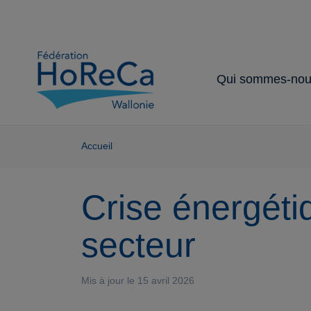
Qui sommes-nou
Notre organisat
Nos partenaire
Nos services 
Notre secteur
Nos missions
avantages
Accueil
Crise énergétiq
secteur
Mis à jour le 15 avril 2026