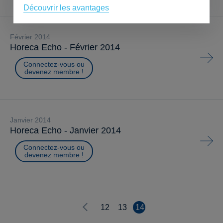
Découvrir les avantages
février 2014
Horeca Echo - Février 2014
Connectez-vous ou
devenez membre !
janvier 2014
Horeca Echo - Janvier 2014
Connectez-vous ou
devenez membre !
12
13
14