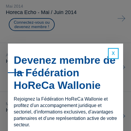
mai 2014
Horeca Echo - Mai / Juin 2014
Connectez-vous ou
devenez membre !
avril 2014
Devenez membre de
Horeca Echo - Avril 2014
la Fédération
Connectez-vous ou
devenez membre !
HoReCa Wallonie
Rejoignez la Fédération HoReCa Wallonie et
mars 2014
profitez d'un accompagnement juridique et
Horeca Echo - Mars 2014
sectoriel, d'informations exclusives, d'avantages
partenaires et d'une représentation active de votre
Connectez-vous ou
devenez membre !
secteur.