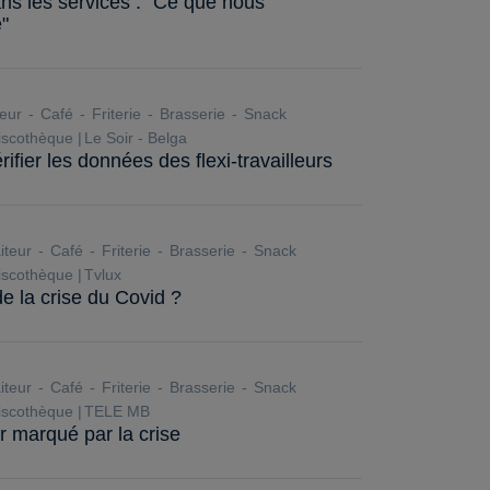
ans les services : "Ce que nous
"
teur
Café
Friterie
Brasserie
Snack
scothèque
Le Soir - Belga
fier les données des flexi-travailleurs
iteur
Café
Friterie
Brasserie
Snack
scothèque
Tvlux
de la crise du Covid ?
iteur
Café
Friterie
Brasserie
Snack
scothèque
TELE MB
r marqué par la crise