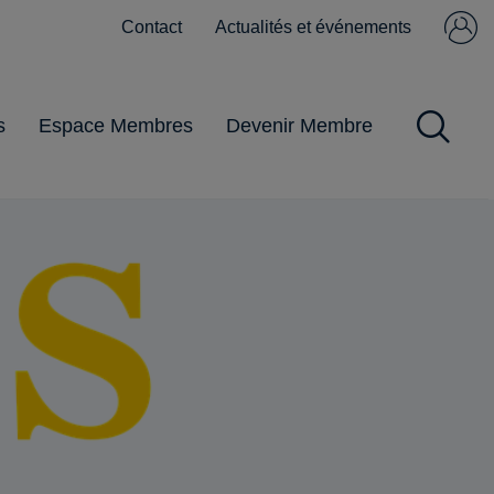
Contact
Actualités et événements
Se connecter
Pas encore
membre ?
s
Espace Membres
Devenir Membre
Impôts et Taxes
Obligations
Gestion du
Pandémie
Pratiques
commerciales
personnel