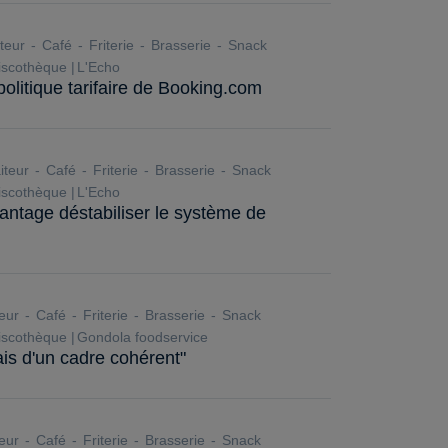
teur
Café
Friterie
Brasserie
Snack
scothèque
L'Echo
politique tarifaire de Booking.com
iteur
Café
Friterie
Brasserie
Snack
scothèque
L'Echo
antage déstabiliser le système de
eur
Café
Friterie
Brasserie
Snack
scothèque
Gondola foodservice
ais d'un cadre cohérent"
eur
Café
Friterie
Brasserie
Snack