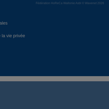
Fédération HoReCa Wallonie Asbl © Wavenet 2026
ales
 la vie privée