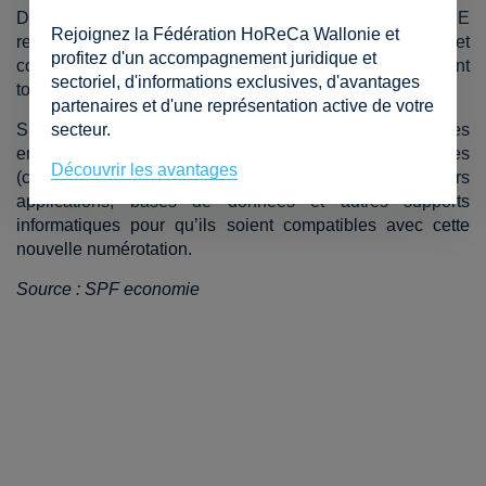
Désormais, toute nouvelle entité s’inscrivant à la BCE
Rejoignez la Fédération HoReCa Wallonie et
recevra un numéro d’entreprise composé de 10 chiffres et
profitez d'un accompagnement juridique et
commençant par 1. Les entreprises existantes conservent
sectoriel, d'informations exclusives, d'avantages
toutefois leur numéro d’entreprise commençant par 0.
partenaires et d'une représentation active de votre
secteur.
Si cela a peu d’impact pour le consommateur, les
entreprises et les prestataires de services aux entreprises
Découvrir les avantages
(comptables par exemple), doivent adapter leurs
applications, bases de données et autres supports
informatiques pour qu’ils soient compatibles avec cette
nouvelle numérotation.
Source : SPF economie