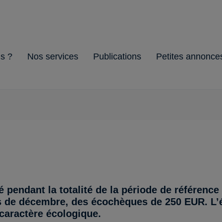
s ?
Nos services
Publications
Petites annonce
ion
s
&
Gestion
Cellule
L'HoReCa
Brochures
Guides
Environnement
d'Entreprise
Officiel
é pendant la totalité de la période de référence
mois de décembre, des écochèques de 250 EUR. L
à caractère écologique.