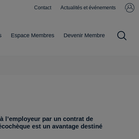
Contact
Actualités et événements
Se connecter
Pas encore
membre ?
s
Espace Membres
Devenir Membre
Impôts et Taxes
Obligations
Gestion du
Pandémie
Pratiques
commerciales
personnel
 à l’employeur par un contrat de
’écochèque est un avantage destiné