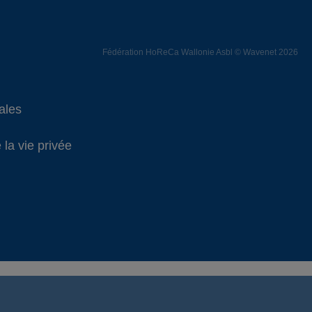
Fédération HoReCa Wallonie Asbl © Wavenet 2026
ales
 la vie privée