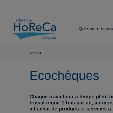
Qui sommes-nou
Notre organisat
Nos partenaire
Nos services 
Notre secteur
Nos missions
avantages
Accueil
Ecochèques
Chaque travailleur à temps plein li
travail reçoit 1 fois par an, au 
à l’achat de produits et services 