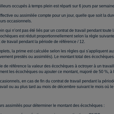
illeurs occupés à temps plein est réparti sur 6 jours par semaine,
ffective ou assimilée compte pour un jour, quelle que soit la du
eurs occasionnels.
ein qui n’ont pas été liés par un contrat de travail pendant toute
cochèques est réduit proportionnellement selon la règle suivan
 de travail pendant la période de référence / 12.
lets, la prime est calculée selon les règles qui s'appliquent aux
vement prestés ou assimilés). Le montant total des écochèques 
e de référence la valeur des écochèques à octroyer à un travai
vement les écochèques ou ajouter ce montant, majoré de 50 %, à 
ccasionnels, en cas de fin du contrat de travail pendant la péri
ravail ou au plus tard au mois de décembre suivant le mois où le co
rs assimilés pour déterminer le montant des écochèques :