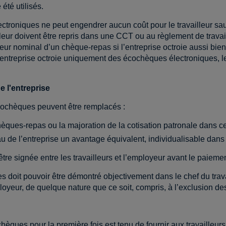
été utilisés.
ectroniques ne peut engendrer aucun coût pour le travailleur sau
lleur doivent être repris dans une CCT ou au règlement de trava
leur nominal d’un chèque-repas si l’entreprise octroie aussi b
’entreprise octroie uniquement des écochèques électroniques, l
 l'entreprise
écochèques peuvent être remplacés :
 chèques-repas ou la majoration de la cotisation patronale dans 
u de l’entreprise un avantage équivalent, individualisable dans l
 être signée entre les travailleurs et l’employeur avant le paiem
es doit pouvoir être démontré objectivement dans le chef du tra
yeur, de quelque nature que ce soit, compris, à l’exclusion des 
èques pour la première fois est tenu de fournir aux travailleurs