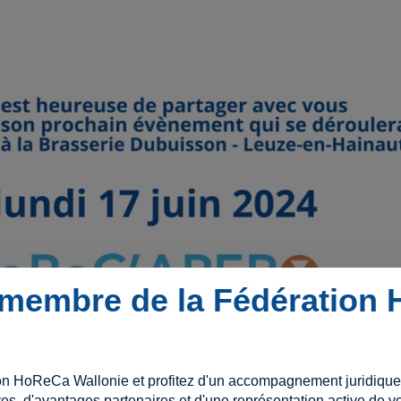
membre de la Fédération
on HoReCa Wallonie et profitez d'un accompagnement juridique e
es, d'avantages partenaires et d'une représentation active de vo