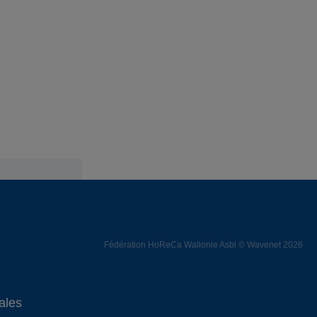
Fédération HoReCa Wallonie Asbl © Wavenet 2026
ales