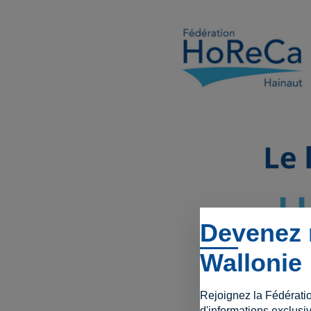
Devenez 
Wallonie
Rejoignez la Fédérati
d'informations exclusiv