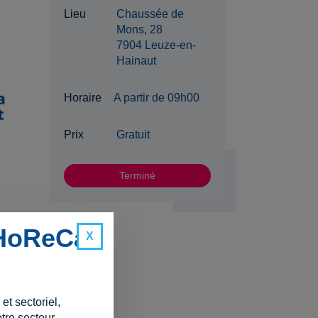
Lieu
Chaussée de
Mons, 28
7904 Leuze-en-
Hainaut
Horaire
A partir de 09h00
Prix
Gratuit
Terminé
 HoReCa
t sectoriel,
tre secteur.